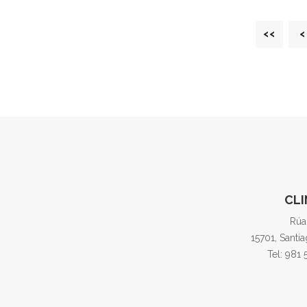
<<
<
CLI
Rúa
15701, Santi
Tel: 981