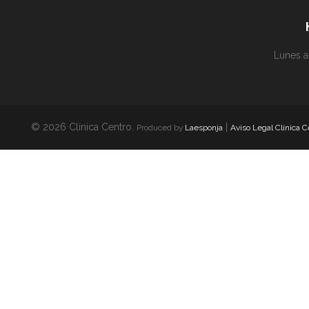
Lunes a
© 2026 Clínica Centro.
|
Produced by
Laesponja
Aviso Legal Clínica C