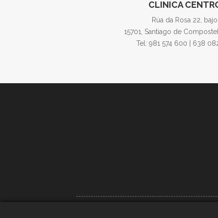
CLINICA CENTR
Rúa da Rosa 22, bajo
15701, Santiago de Compostel
Tel: 981 574 600 | 638 08