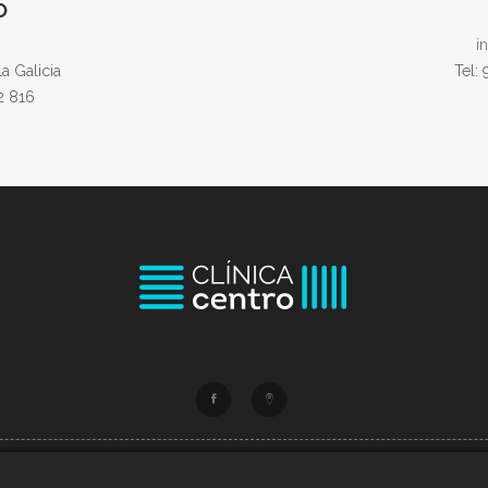
O
i
a Galicia
Tel:
2 816