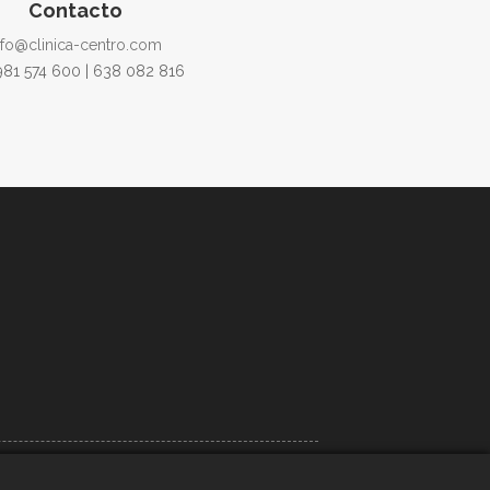
Contacto
nfo@clinica-centro.com
 981 574 600 | 638 082 816