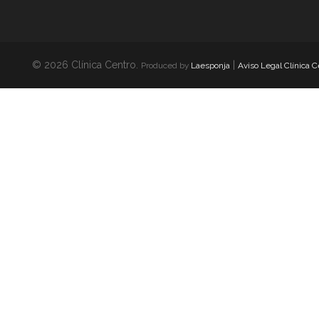
© 2026 Clínica Centro.
|
Produced by
Laesponja
Aviso Legal Clínica C