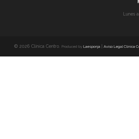
Lunes a
© 2026 Clínica Centro.
|
Produced by
Laesponja
Aviso Legal Clínica C