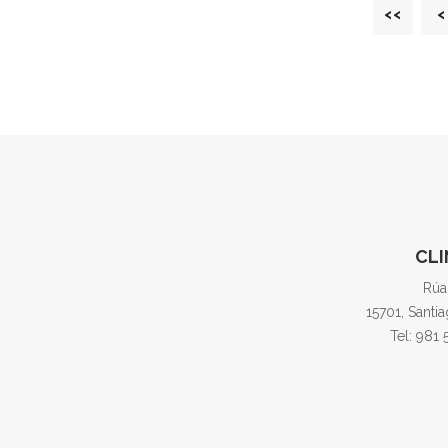
<<
<
CLI
Rúa
15701, Santi
Tel: 981