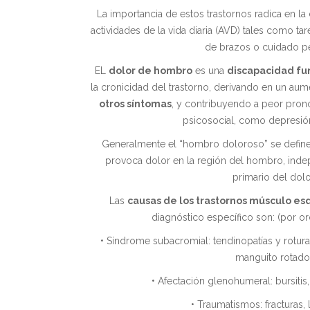
La importancia de estos trastornos radica en la
actividades de la vida diaria (AVD) tales como t
de brazos o cuidado pe
EL
dolor de hombro
es una
discapacidad fu
la cronicidad del trastorno, derivando en un aum
otros síntomas
, y contribuyendo a peor pronó
psicosocial, como depresión
Generalmente el “hombro doloroso” se defin
provoca dolor en la región del hombro, ind
primario del dolo
Las
causas de los trastornos músculo es
diagnóstico específico son: (por o
• Síndrome subacromial: tendinopatías y roturas
manguito rotado
• Afectación glenohumeral: bursitis,
• Traumatismos: fracturas, 