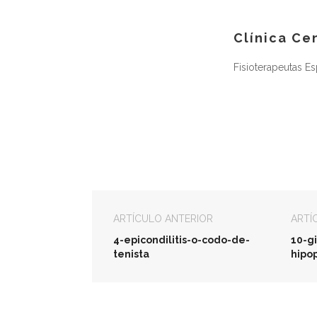
Clínica Ce
Fisioterapeutas E
ARTÍCULO ANTERIOR
ARTÍ
4-epicondilitis-o-codo-de-
10-g
tenista
hipo