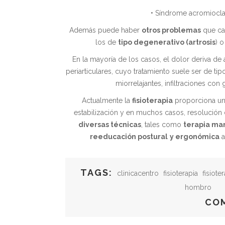
• Síndrome acromioclav
Además puede haber
otros problemas
que ca
los de
tipo degenerativo (artrosis
) 
En la mayoría de los casos, el dolor deriva de 
periarticulares, cuyo tratamiento suele ser de tip
miorrelajantes, infiltraciones con
Actualmente la
fisioterapia
proporciona una
estabilización y en muchos casos, resolución 
diversas técnicas
, tales como
terapia ma
reeducación postural
y ergonómica
a
TAGS:
clinicacentro
fisioterapia
fisiote
hombro
CO