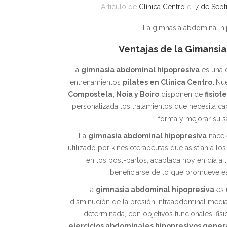
Articulo de
Clínica Centro
el
7 de Sep
La gimnasia abdominal h
Ventajas de la Gimansia
La
gimnasia abdominal hipopresiva
es una d
entrenamientos
pilates en Clínica Centro.
Nu
Compostela, Noia y Boiro
disponen de
fisiot
personalizada los tratamientos que necesita c
forma y mejorar su s
La
gimnasia abdominal hipopresiva
nace 
utilizado por kinesioterapeutas que asistían a lo
en los post-partos, adaptada hoy en día a
beneficiarse de lo que promueve est
La
gimnasia abdominal hipopresiva
es 
disminución de la presión intraabdominal medi
determinada, con objetivos funcionales, fisi
ejercicios abdominales hipopresivos gener