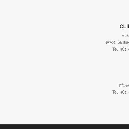
CLI
Rúa
15701, Santi
Tel: 981
info@
Tel: 981