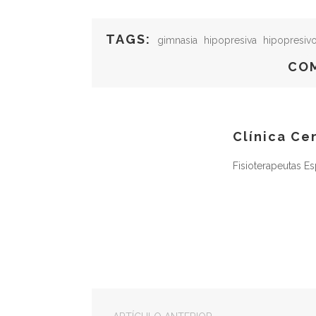
TAGS:
gimnasia
hipopresiva
hipopresiv
CO
Clínica Ce
Fisioterapeutas E