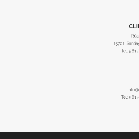
CLI
Rúa
15701, Santi
Tel: 981
info@
Tel: 981