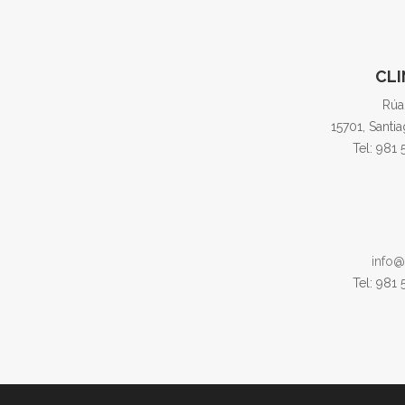
CLI
Rúa
15701, Santi
Tel: 981
info@
Tel: 981