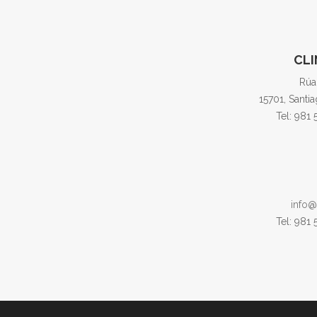
CLI
Rúa
15701, Santi
Tel: 981
info@
Tel: 981