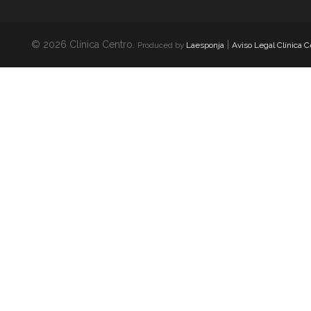
© 2026 Clínica Centro.
|
Produced by
Laesponja
Aviso Legal Clínica C