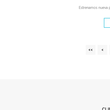
Estrenamos nueva p
<<
<
CLI