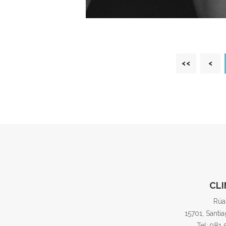
<<
<
CLI
Rúa
15701, Santi
Tel: 981